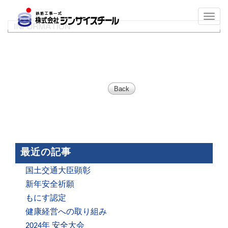
Toggl
navig
Back
最近の記事
国土交通大臣顕彰
新年安全祈願
もにす認定
健康経営への取り組み
2024年 安全大会